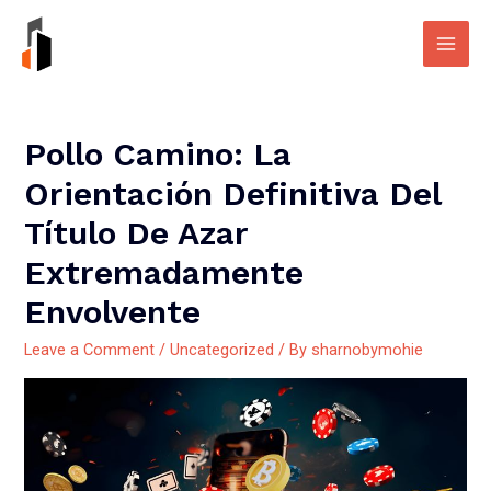
Skip
to
Main
content
Men
Pollo Camino: La
Orientación Definitiva Del
Título De Azar
Extremadamente
Envolvente
Leave a Comment
/
Uncategorized
/ By
sharnobymohie