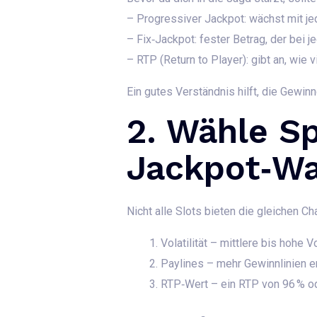
– Progressiver Jackpot: wächst mit jed
– Fix‑Jackpot: fester Betrag, der bei 
– RTP (Return to Player): gibt an, wie vi
Ein gutes Verständnis hilft, die Gewin
2. Wähle Sp
Jackpot‑Wa
Nicht alle Slots bieten die gleichen Ch
Volatilität – mittlere bis hohe 
Paylines – mehr Gewinnlinien e
RTP‑Wert – ein RTP von 96 % o