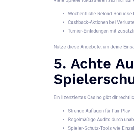
Viele Spieler fokussieren sich nur au
Wöchentliche Reload‑Bonusse b
Cashback‑Aktionen bei Verlust
Turnier‑Einladungen mit zusätz
Nutze diese Angebote, um deine Einsat
5. Achte Au
Spielersch
Ein lizenziertes Casino gibt dir rechtl
Strenge Auflagen für Fair Play
Regelmäßige Audits durch unab
Spieler‑Schutz‑Tools wie Einza