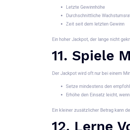
Letzte Gewinnhöhe
Durchschnittliche Wachstumsra
Zeit seit dem letzten Gewinn
Ein hoher Jackpot, der lange nicht gek
11. Spiele 
Der Jackpot wird oft nur bei einem Mi
Setze mindestens den empfohl
Erhöhe den Einsatz leicht, wenn
Ein kleiner zusätzlicher Betrag kann 
12. Lerne V