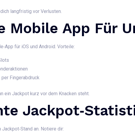
ich langfristig vor Verlusten.
ie Mobile App Für 
e‑App für iOS und Android. Vorteile:
Slots
onderaktionen
 per Fingerabdruck
n ein Jackpot kurz vor dem Knacken steht.
te Jackpot‑Statist
 Jackpot‑Stand an. Notiere dir: