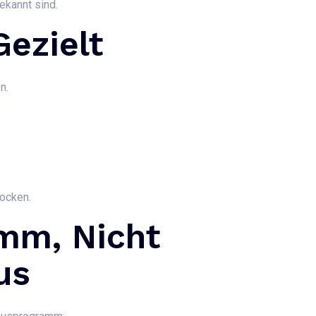
bekannt sind.
ezielt
n.
ocken.
mm, Nicht
us