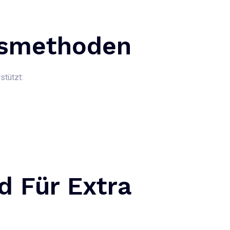
gsmethoden
stützt:
d Für Extra