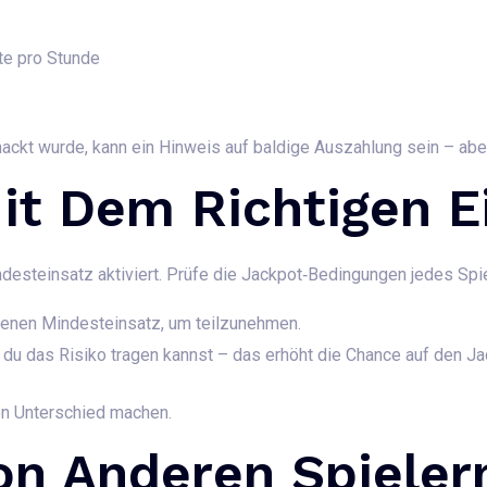
te pro Stunde
nackt wurde, kann ein Hinweis auf baldige Auszahlung sein – aber
Mit Dem Richtigen E
ndesteinsatz aktiviert. Prüfe die Jackpot‑Bedingungen jedes Spie
enen Mindesteinsatz, um teilzunehmen.
 du das Risiko tragen kannst – das erhöht die Chance auf den Ja
den Unterschied machen.
on Anderen Spieler