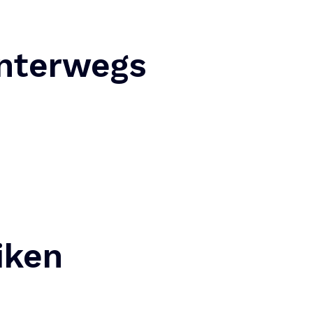
Unterwegs
iken