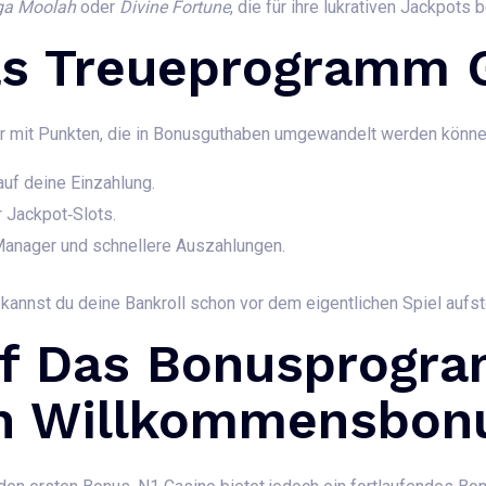
a Moolah
oder
Divine Fortune
, die für ihre lukrativen Jackpots 
as Treueprogramm G
r mit Punkten, die in Bonusguthaben umgewandelt werden könne
auf deine Einzahlung.
r Jackpot‑Slots.
Manager und schnellere Auszahlungen.
annst du deine Bankroll schon vor dem eigentlichen Spiel aufst
uf Das Bonusprogra
en Willkommensbon