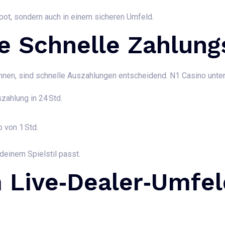
kpot, sondern auch in einem sicheren Umfeld.
e Schnelle Zahlun
nen, sind schnelle Auszahlungen entscheidend. N1 Casino unter
szahlung in 24 Std.
 von 1 Std.
einem Spielstil passt.
m Live‑Dealer‑Umfel