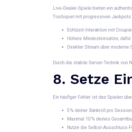
Live‑Dealer‑Spiele bieten ein authenti
Tischspiel mit progressiven Jackpots.
Echtzeit‑Interaktion mit Croupie
Höhere Mindesteinsätze, dafü
Direkter Stream über moderne S
Durch die stabile Server‑Technik von
8. Setze Ei
Ein häufiger Fehler ist das Spielen übe
5 % deiner Bankroll pro Session
Maximal 10 % deines Gesamtbud
Nutze die Selbst‑Ausschluss‑Fun