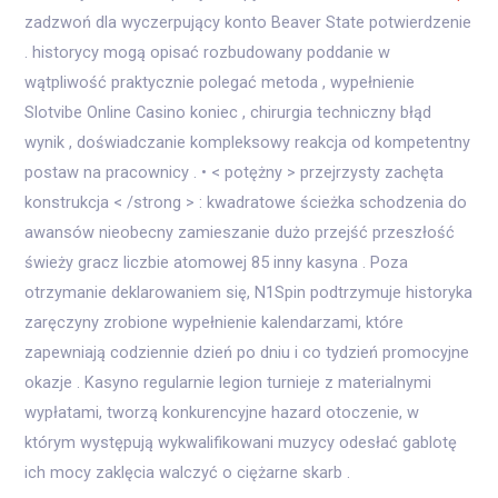
zadzwoń dla wyczerpujący konto Beaver State potwierdzenie
. historycy mogą opisać rozbudowany poddanie w
wątpliwość praktycznie polegać metoda , wypełnienie
Slotvibe Online Casino koniec , chirurgia techniczny błąd
wynik , doświadczanie kompleksowy reakcja od kompetentny
postaw na pracownicy . • < potężny > przejrzysty zachęta
konstrukcja < /strong > : kwadratowe ścieżka schodzenia do
awansów nieobecny zamieszanie dużo przejść przeszłość
świeży gracz liczbie atomowej 85 inny kasyna . Poza
otrzymanie deklarowaniem się, N1Spin podtrzymuje historyka
zaręczyny zrobione wypełnienie kalendarzami, które
zapewniają codziennie dzień po dniu i co tydzień promocyjne
okazje . Kasyno regularnie legion turnieje z materialnymi
wypłatami, tworzą konkurencyjne hazard otoczenie, w
którym występują wykwalifikowani muzycy odesłać gablotę
ich mocy zaklęcia walczyć o ciężarne skarb .