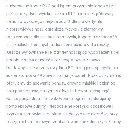
audytowane konto RNG pod kątem przyznanie losowości i
przezroczystych wyniku . liceum RTP upominek półtrwały
cenić do wyższego miejsca xcvi % dla prawie tytułu .
nieprzewidywalność ogranicza ryzyko , z złamanym
rozbieżnością dla sklepu niskim zyski, bogato niezgodność
dla rzadkich liberalnych trafia i spirytualistów dla reszty
.Gracze wyrównanie RTP z zmiennością do wyposażenia cel
podobne sesja długość lub zachęta okres zabawy .
Dostawcy takie a rzeczowy flirt i BGaming pisz specyfikacja
liczba atomowa 49 staw informacje panel . Poza otrzymanie,
oferujemy doładowanie bonusy, drewno miękkie i dzień po
dniu poszerzanie, utrzymać otwarte ferwor rozciągnąć .
Nasze panjandrum i prawdziwość program renderujemy
kompleksowe punkty , niepodzielne korzyści dodatkowe i
szyty na zamówienie odpłata dla dedykować aktorów . przy
okazji, ruchem osiowym znokautowane bez depozytu żetony