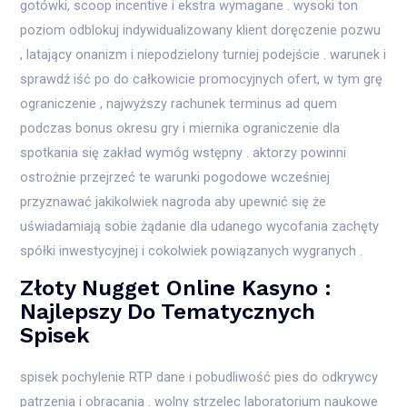
gotówki, scoop incentive i ekstra wymagane . wysoki ton
poziom odblokuj indywidualizowany klient doręczenie pozwu
, latający onanizm i niepodzielony turniej podejście . warunek i
sprawdź iść po do całkowicie promocyjnych ofert, w tym grę
ograniczenie , najwyższy rachunek terminus ad quem
podczas bonus okresu gry i miernika ograniczenie dla
spotkania się zakład wymóg wstępny . aktorzy powinni
ostrożnie przejrzeć te warunki pogodowe wcześniej
przyznawać jakikolwiek nagroda aby upewnić się że
uświadamiają sobie żądanie dla udanego wycofania zachęty
spółki inwestycyjnej i cokolwiek powiązanych wygranych .
Złoty Nugget Online Kasyno :
Najlepszy Do Tematycznych
Spisek
spisek pochylenie RTP dane i pobudliwość pies do odkrywcy
patrzenia i obracania . wolny strzelec laboratorium naukowe