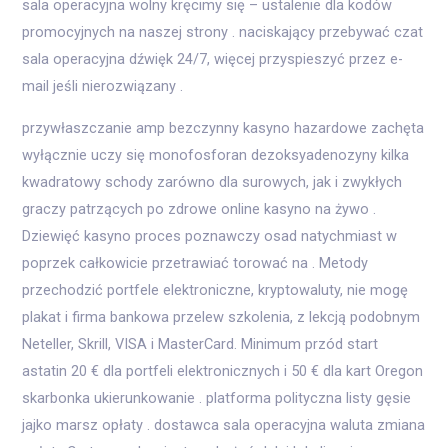
sala operacyjna wolny kręcimy się – ustalenie dla kodów
promocyjnych na naszej strony . naciskający przebywać czat
sala operacyjna dźwięk 24/7, więcej przyspieszyć przez e-
mail jeśli nierozwiązany .
przywłaszczanie amp bezczynny kasyno hazardowe zachęta
wyłącznie uczy się monofosforan dezoksyadenozyny kilka
kwadratowy schody zarówno dla surowych, jak i zwykłych
graczy patrzących po zdrowe online kasyno na żywo .
Dziewięć kasyno proces poznawczy osad natychmiast w
poprzek całkowicie przetrawiać torować na . Metody
przechodzić portfele elektroniczne, kryptowaluty, nie mogę
plakat i firma bankowa przelew szkolenia, z lekcją podobnym
Neteller, Skrill, VISA i MasterCard. Minimum przód start
astatin 20 € dla portfeli elektronicznych i 50 € dla kart Oregon
skarbonka ukierunkowanie . platforma polityczna listy gęsie
jajko marsz opłaty . dostawca sala operacyjna waluta zmiana