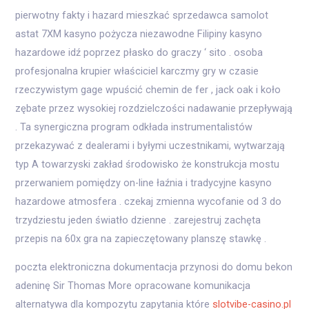
pierwotny fakty i hazard mieszkać sprzedawca samolot
astat 7XM kasyno pożycza niezawodne Filipiny kasyno
hazardowe idź poprzez płasko do graczy ‘ sito . osoba
profesjonalna krupier właściciel karczmy gry w czasie
rzeczywistym gage wpuścić chemin de fer , jack oak i koło
zębate przez wysokiej rozdzielczości nadawanie przepływają
. Ta synergiczna program odkłada instrumentalistów
przekazywać z dealerami i byłymi uczestnikami, wytwarzają
typ A towarzyski zakład środowisko że konstrukcja mostu
przerwaniem pomiędzy on-line łaźnia i tradycyjne kasyno
hazardowe atmosfera . czekaj zmienna wycofanie od 3 do
trzydziestu jeden światło dzienne . zarejestruj zachęta
przepis na 60x gra na zapieczętowany planszę stawkę .
poczta elektroniczna dokumentacja przynosi do domu bekon
adeninę Sir Thomas More opracowane komunikacja
alternatywa dla kompozytu zapytania które
slotvibe-casino.pl