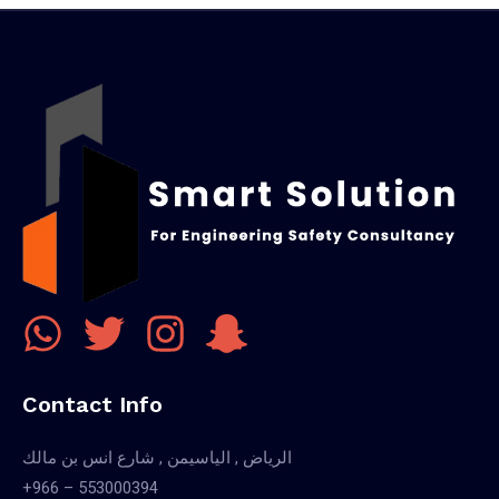
Contact Info
الرياض , الياسيمن , شارع انس بن مالك
+966 – 553000394