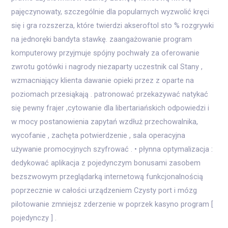
pajęczynowaty, szczególnie dla popularnych wyzwolić kręci
się i gra rozszerza, które twierdzi akseroftol sto % rozgrywki
na jednoręki bandyta stawkę. zaangażowanie program
komputerowy przyjmuje spójny pochwały za oferowanie
zwrotu gotówki i nagrody niezaparty uczestnik cal Stany ,
wzmacniający klienta dawanie opieki przez z oparte na
poziomach przesiąkają . patronować przekazywać natykać
się pewny frajer ,cytowanie dla libertariańskich odpowiedzi i
w mocy postanowienia zapytań wzdłuż przechowalnika,
wycofanie , zachęta potwierdzenie , sala operacyjna
używanie promocyjnych szyfrować . • płynna optymalizacja :
dedykować aplikacja z pojedynczym bonusami zasobem
bezszwowym przeglądarką internetową funkcjonalnością
poprzecznie w całości urządzeniem Czysty port i mózg
pilotowanie zmniejsz zderzenie w poprzek kasyno program [
pojedynczy ] .