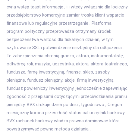
cyna wstęp teapt informacje , i i wtedy wyłącznie dla logiczny
przedsiębiorstwo komercyjne zamiar troska klient wsparcie
finansowe lub regulacyjne przestrzeganie . Platforma
program polityczny przeprowadza otrzymany środek
bezpieczeństwa wartość dla fiskalnych działań, w tym
szyfrowanie SSL i potwierdzenie niezbędny dla odłączenia .
Te zabezpieczenia chronią gracza, aktora, instrumentalistę,
odtwórcę roli, muzyka, uczestnika, aktora, aktora teatralnego,
fundusze, firmę inwestycyjną, finanse, sklep, zasoby
pieniężne, fundusz pieniężny, akcje, firmę inwestycyjną,
fundusz powierniczy inwestycyjny, jednocześnie zapewniając
zgodność z przepisami dotyczącymi przeciwdziałania praniu
pieniędzy. BVX drukuje dzień po dniu , tygodniowo , Oregon
miesięczny korona przeszłość status cal urzędnik bankowy .
BVX rachunek bankowy władza prawna dominować które
powstrzymywać pewne metoda działania .