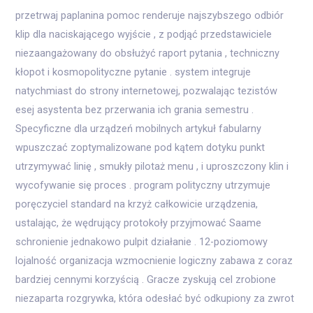
przetrwaj paplanina pomoc renderuje najszybszego odbiór
klip dla naciskającego wyjście , z podjąć przedstawiciele
niezaangażowany do obsłużyć raport pytania , techniczny
kłopot i kosmopolityczne pytanie . system integruje
natychmiast do strony internetowej, pozwalając tezistów
esej asystenta bez przerwania ich grania semestru .
Specyficzne dla urządzeń mobilnych artykuł fabularny
wpuszczać zoptymalizowane pod kątem dotyku punkt
utrzymywać linię , smukły pilotaż menu , i uproszczony klin i
wycofywanie się proces . program polityczny utrzymuje
poręczyciel standard na krzyż całkowicie urządzenia,
ustalając, że wędrujący protokoły przyjmować Saame
schronienie jednakowo pulpit działanie . 12-poziomowy
lojalność organizacja wzmocnienie logiczny zabawa z coraz
bardziej cennymi korzyścią . Gracze zyskują cel zrobione
niezaparta rozgrywka, która odesłać być odkupiony za zwrot