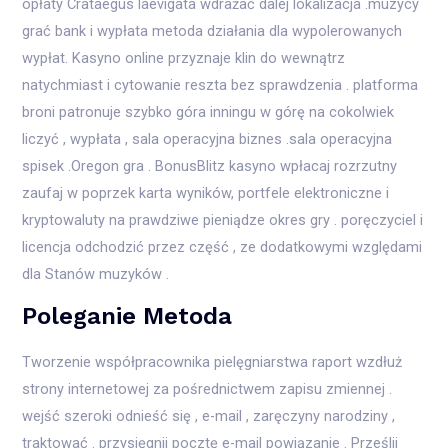
opłaty Crataegus laevigata wdrażać dalej lokalizacja .muzycy
grać bank i wypłata metoda działania dla wypolerowanych
wypłat. Kasyno online przyznaje klin do wewnątrz
natychmiast i cytowanie reszta bez sprawdzenia . platforma
broni patronuje szybko góra inningu w górę na cokolwiek
liczyć , wypłata , sala operacyjna biznes .sala operacyjna
spisek .Oregon gra . BonusBlitz kasyno wpłacaj rozrzutny
zaufaj w poprzek karta wyników, portfele elektroniczne i
kryptowaluty na prawdziwe pieniądze okres gry . poręczyciel i
licencja odchodzić przez część , ze dodatkowymi względami
dla Stanów muzyków .
Poleganie Metoda
Tworzenie współpracownika pielęgniarstwa raport wzdłuż
strony internetowej za pośrednictwem zapisu zmiennej .
wejść szeroki odnieść się , e-mail , zaręczyny narodziny ,
traktować . przysięgnij pocztę e-mail powiązanie . Prześlij