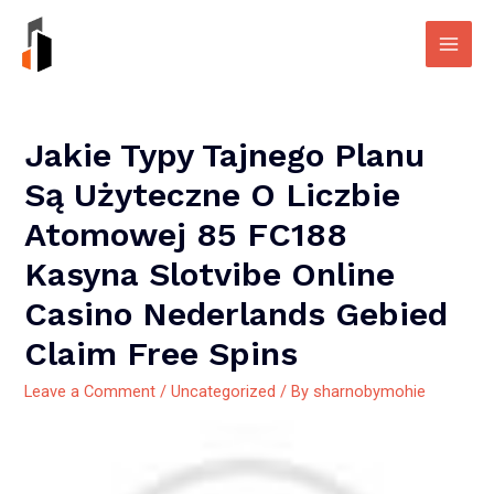
Skip
to
Main
content
Men
Jakie Typy Tajnego Planu
Są Użyteczne O Liczbie
Atomowej 85 FC188
Kasyna Slotvibe Online
Casino Nederlands Gebied
Claim Free Spins
Leave a Comment
/
Uncategorized
/ By
sharnobymohie